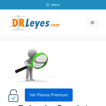
Skip
Menu
to
content
Menu
Ver Planes Premium