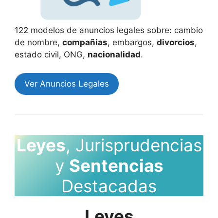
122 modelos de anuncios legales sobre: cambio
de nombre,
compañias
, embargos,
divorcios
,
estado civil, ONG,
nacionalidad
.
Ver Anuncios Legales
Leyes
, Jurisprudencias
y
Sentencias
Destacadas
Leyes