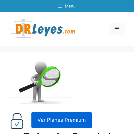
Skip
Menu
to
content
Menu
Ver Planes Premium