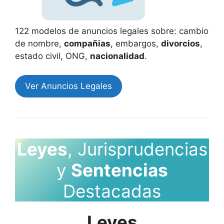
122 modelos de anuncios legales sobre: cambio
de nombre,
compañias
, embargos,
divorcios
,
estado civil, ONG,
nacionalidad
.
Ver Anuncios Legales
Leyes
, Jurisprudencias
y
Sentencias
Destacadas
Leyes