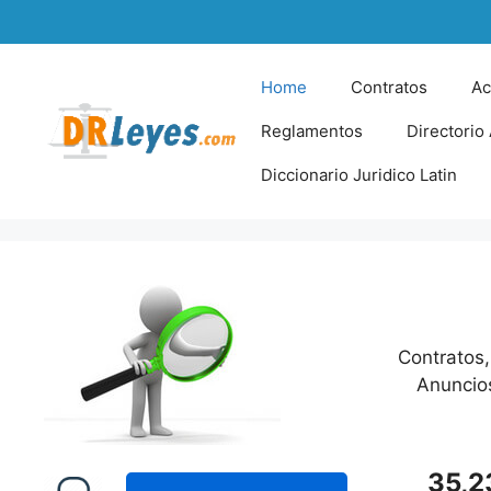
Skip
to
content
Home
Contratos
Ac
Reglamentos
Directorio
Diccionario Juridico Latin
Contratos,
Anuncios
35,2