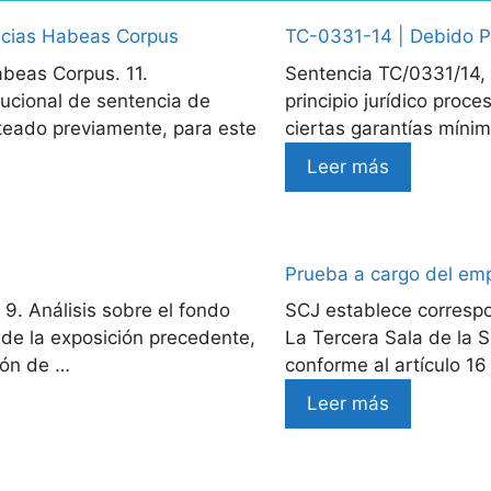
encias Habeas Corpus
TC-0331-14 | Debido 
abeas Corpus. 11.
Sentencia TC/0331/14, 
tucional de sentencia de
principio jurídico proc
nteado previamente, para este
ciertas garantías míni
Leer más
Prueba a cargo del em
9. Análisis sobre el fondo
SCJ establece correspo
 de la exposición precedente,
La Tercera Sala de la S
ión de …
conforme al artículo 1
Leer más