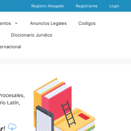
Registro Abogado
Registrarme
Login
entos
Anuncios Legales
Codigos
Diccionario Juridico
ternacional
Procesales,
io Latín,
r
!