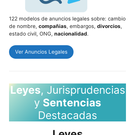
122 modelos de anuncios legales sobre: cambio
de nombre,
compañias
, embargos,
divorcios
,
estado civil, ONG,
nacionalidad
.
Ver Anuncios Legales
Leyes
, Jurisprudencias
y
Sentencias
Destacadas
Leyes