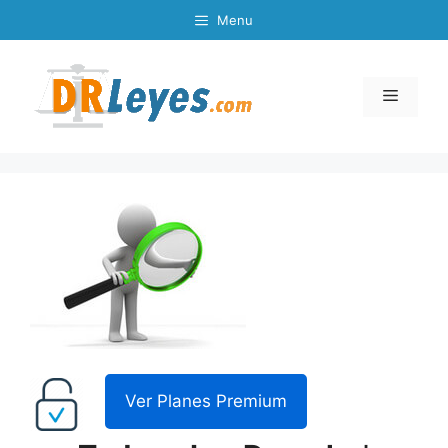
Skip
Menu
to
content
Menu
Ver Planes Premium