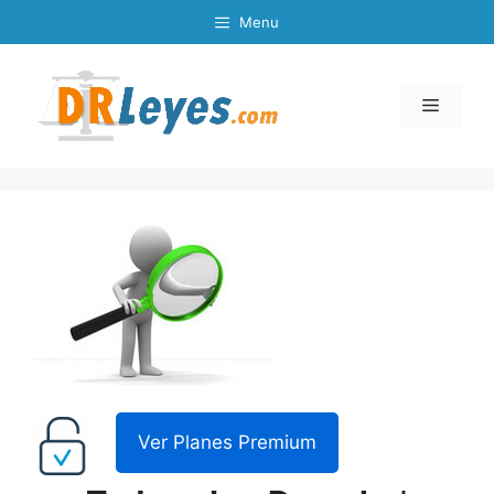
Skip
Menu
to
content
Menu
Ver Planes Premium