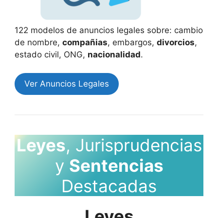
122 modelos de anuncios legales sobre: cambio
de nombre,
compañias
, embargos,
divorcios
,
estado civil, ONG,
nacionalidad
.
Ver Anuncios Legales
Leyes
, Jurisprudencias
y
Sentencias
Destacadas
Leyes