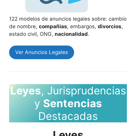
122 modelos de anuncios legales sobre: cambio
de nombre,
compañias
, embargos,
divorcios
,
estado civil, ONG,
nacionalidad
.
Ver Anuncios Legales
Leyes
, Jurisprudencias
y
Sentencias
Destacadas
Leyes