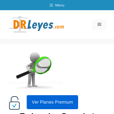
Skip
Menu
to
content
Menu
Ver Planes Premium