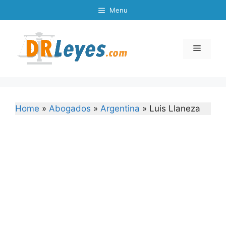
Skip
Menu
to
content
Menu
Home
»
Abogados
»
Argentina
»
Luis Llaneza