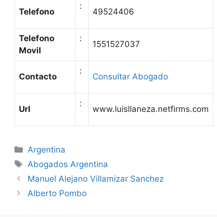
:
Telefono
49524406
Telefono
:
1551527037
Movil
:
Contacto
Consultar Abogado
:
Url
www.luisllaneza.netfirms.com
Categories
Argentina
Tags
Abogados Argentina
Manuel Alejano Villamizar Sanchez
Alberto Pombo