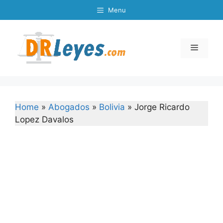
Skip
Menu
to
content
Menu
Home
»
Abogados
»
Bolivia
»
Jorge Ricardo
Lopez Davalos