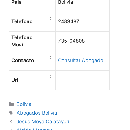
Pais
Bolivia
:
Telefono
2489487
Telefono
:
735-04808
Movil
:
Contacto
Consultar Abogado
:
Url
Categories
Bolivia
Tags
Abogados Bolivia
Jesus Moya Calatayud