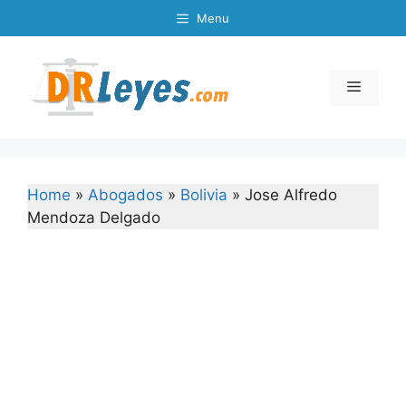
Skip
Menu
to
content
Menu
Home
»
Abogados
»
Bolivia
»
Jose Alfredo
Mendoza Delgado