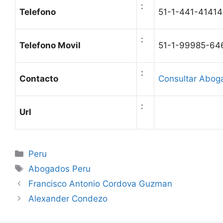
:
Telefono
51-1-441-41414
:
Telefono Movil
51-1-99985-64
:
Contacto
Consultar Abog
:
Url
Categories
Peru
Tags
Abogados Peru
Francisco Antonio Cordova Guzman
Alexander Condezo