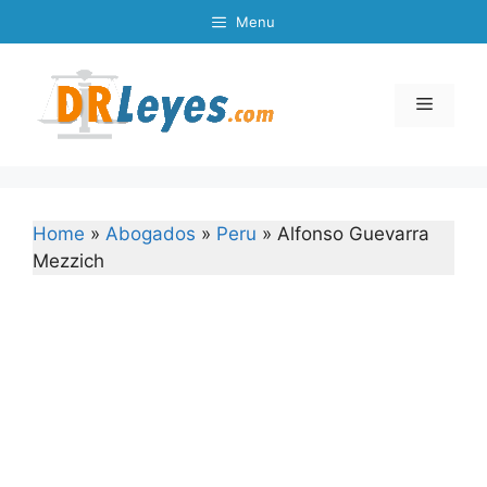
Skip
Menu
to
content
Menu
Home
»
Abogados
»
Peru
»
Alfonso Guevarra
Mezzich