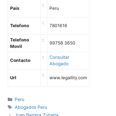
:
Pais
Peru
:
Telefono
7801616
Telefono
:
99758 3650
Movil
:
Consultar
Contacto
Abogado
:
Url
www.legallity.com
Categories
Peru
Tags
Abogados Peru
Juan Barrera Zuloeta