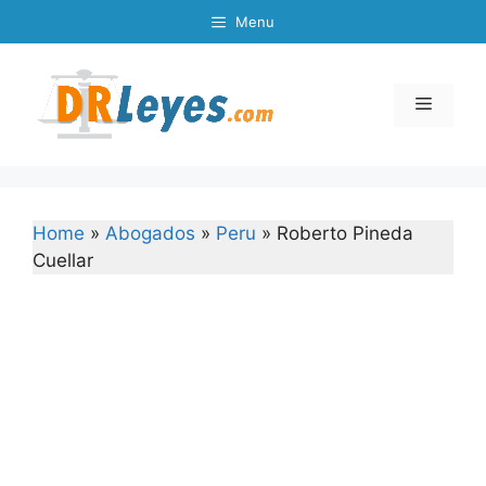
Skip
Menu
to
content
Menu
Home
»
Abogados
»
Peru
»
Roberto Pineda
Cuellar