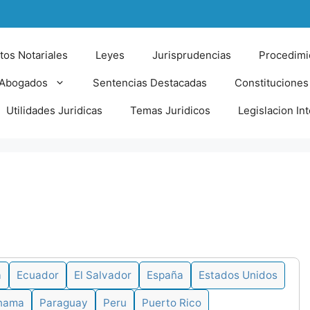
tos Notariales
Leyes
Jurisprudencias
Procedimi
 Abogados
Sentencias Destacadas
Constituciones
Utilidades Juridicas
Temas Juridicos
Legislacion In
a
Ecuador
El Salvador
España
Estados Unidos
nama
Paraguay
Peru
Puerto Rico