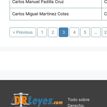
Carlos Manuel Padilla Cruz
C
Carlos Miguel Martinez Cotes
C
« Previous
1
2
3
4
5
…
2
Todo sobre
Derecho.