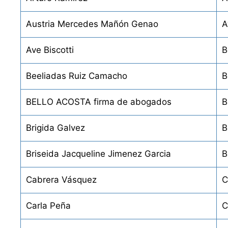
Austria Mercedes Mañón Genao
A
Ave Biscotti
B
Beeliadas Ruiz Camacho
B
BELLO ACOSTA firma de abogados
B
Bri­gida Galvez
B
Briseida Jacqueline Jimenez Garcia
B
Cabrera Vásquez
C
Carla Peña
C