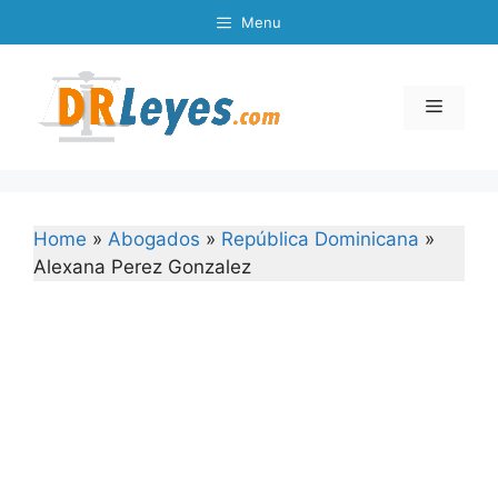
Skip
Menu
to
content
Menu
Home
»
Abogados
»
República Dominicana
»
Alexana Perez Gonzalez