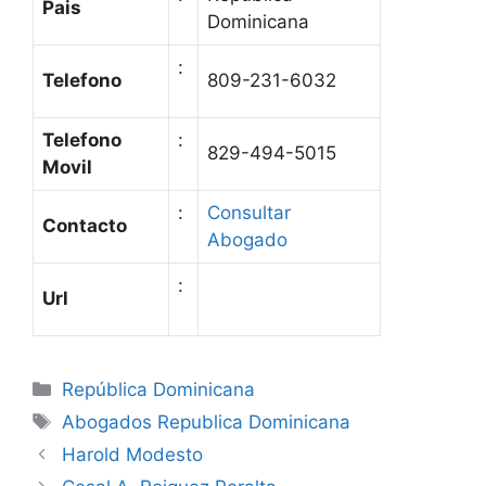
Pais
Dominicana
:
Telefono
809-231-6032
Telefono
:
829-494-5015
Movil
:
Consultar
Contacto
Abogado
:
Url
Categories
República Dominicana
Tags
Abogados Republica Dominicana
Harold Modesto