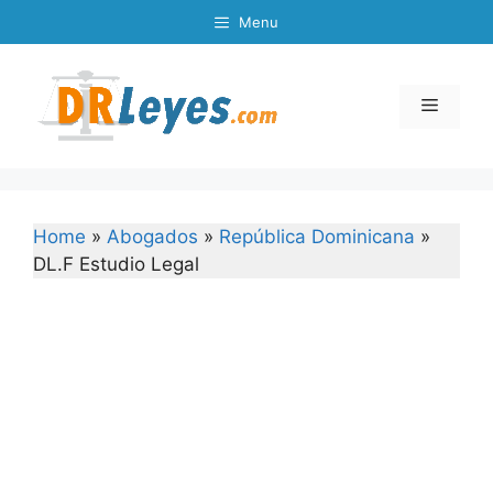
Skip
Menu
to
content
Menu
Home
»
Abogados
»
República Dominicana
»
DL.F Estudio Legal