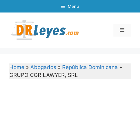
Skip
Menu
to
content
Menu
Home
»
Abogados
»
República Dominicana
»
GRUPO CGR LAWYER, SRL