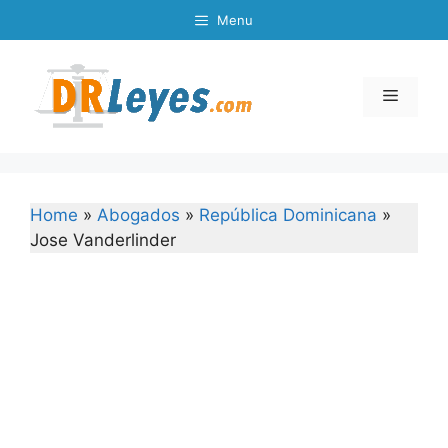
Skip
Menu
to
content
Menu
Home
»
Abogados
»
República Dominicana
»
Jose Vanderlinder