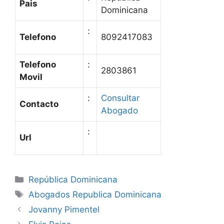
Pais
Dominicana
:
Telefono
8092417083
Telefono
:
2803861
Movil
:
Consultar
Contacto
Abogado
:
Url
Categories
República Dominicana
Tags
Abogados Republica Dominicana
Jovanny Pimentel