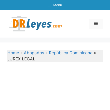
Skip
Menu
to
content
Menu
Home
»
Abogados
»
República Dominicana
»
JUREX LEGAL