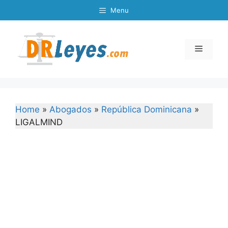
Skip
Menu
to
content
Menu
Home
»
Abogados
»
República Dominicana
»
LIGALMIND