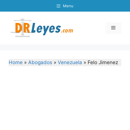
Skip
Menu
to
content
Menu
Home
»
Abogados
»
Venezuela
»
Felo Jimenez