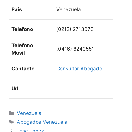
:
Pais
Venezuela
:
Telefono
(0212) 2713073
Telefono
:
(0416) 8240551
Movil
:
Contacto
Consultar Abogado
:
Url
Categories
Venezuela
Tags
Abogados Venezuela
Jose Lopez