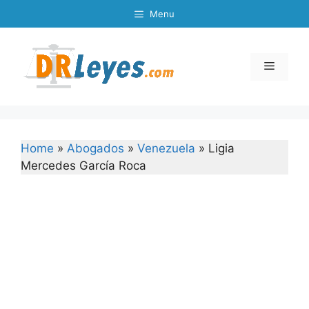
Skip
Menu
to
content
Menu
Home
»
Abogados
»
Venezuela
»
Ligia
Mercedes García Roca