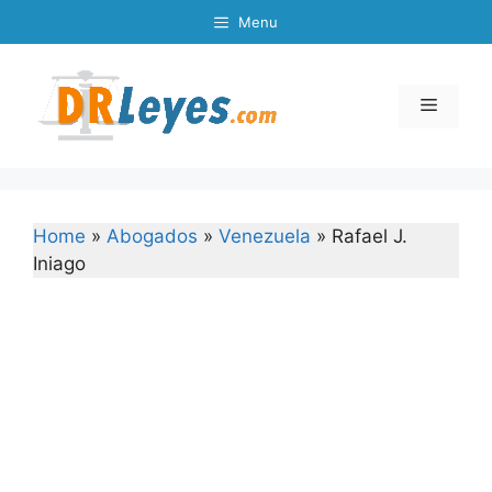
Skip
Menu
to
content
Menu
Home
»
Abogados
»
Venezuela
»
Rafael J.
Iniago