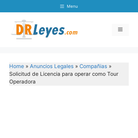
Skip
Menu
to
content
Menu
Home
»
Anuncios Legales
»
Compañias
»
Solicitud de Licencia para operar como Tour
Operadora