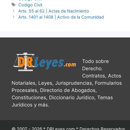
Tags
Codigo Civil
Arts. 55 al 62 | Actas de Nacimiento
Arts. 1401 al 1408 | Activo de la Comunidad
Todo sobre
Derecho.
Contratos, Actos
Notariales, Leyes, Jurisprudencias, Formularios
Procesales, Directorio de Abogados,
Constituciones, Diccionario Jurídico, Temas
Jurídicos y más.
© 2007 - 2026 * DRLeyes.com * Derechos Reservados