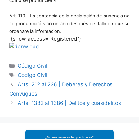
como se pronuncien4.
Art. 119.- La sentencia de la declaración de ausencia no
se pronunciará sino un año después del fallo en que se
ordenare la información.
{show access=”Registered”}
Categories
Código Civil
Tags
Codigo Civil
Arts. 212 al 226 | Deberes y Derechos
Conyugues
Arts. 1382 al 1386 | Delitos y cuasidelitos
¿No encuentras lo que buscas?