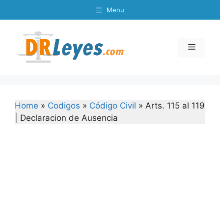
Skip
Menu
to
content
Menu
Home
»
Codigos
»
Código Civil
»
Arts. 115 al 119
| Declaracion de Ausencia