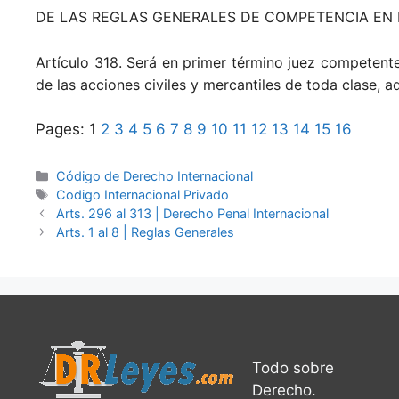
DE LAS REGLAS GENERALES DE COMPETENCIA EN L
Artículo 318. Será en primer término juez competente
de las acciones civiles y mercantiles de toda clase, aq
Pages:
1
2
3
4
5
6
7
8
9
10
11
12
13
14
15
16
Categories
Código de Derecho Internacional
Tags
Codigo Internacional Privado
Arts. 296 al 313 | Derecho Penal Internacional
Arts. 1 al 8 | Reglas Generales
Todo sobre
Derecho.