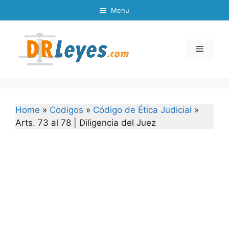
Skip
Menu
to
content
Menu
Home
»
Codigos
»
Código de Ética Judicial
»
Arts. 73 al 78 | Diligencia del Juez