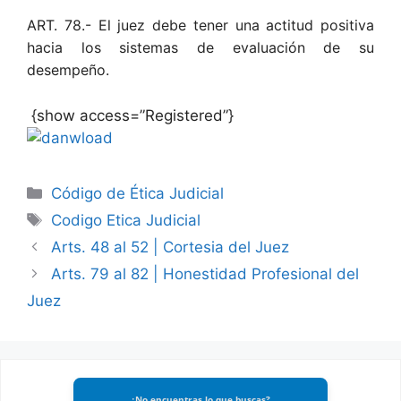
ART. 78.- El juez debe tener una actitud positiva
hacia los sistemas de evaluación de su
desempeño.
{show access=”Registered”}
Categories
Código de Ética Judicial
Tags
Codigo Etica Judicial
Arts. 48 al 52 | Cortesia del Juez
Arts. 79 al 82 | Honestidad Profesional del
Juez
¿No encuentras lo que buscas?