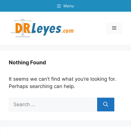
Skip
Menu
to
content
Menu
Nothing Found
It seems we can’t find what you’re looking for.
Perhaps searching can help.
Search
for: