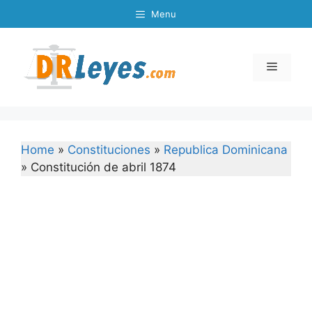
Skip
Menu
to
content
Menu
Home
»
Constituciones
»
Republica Dominicana
»
Constitución de abril 1874