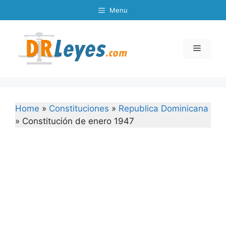
Skip
Menu
to
content
Menu
Home
»
Constituciones
»
Republica Dominicana
»
Constitución de enero 1947