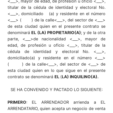
<___>, mayor de edad, de profesión u oficio <___>,
titular de la cédula de identidad y electoral No.
<___>, domiciliado (a) y residente en el número
<___> ( ) de la calle<___>, del sector de <___>
de esta ciudad quien en el presente contrato se
denominará
EL (LA) PROPIETARIO(A)
; y de la otra
parte, <___>de nacionalidad <___>, mayor de
edad, de profesión u oficio <___>, titular de la
cédula de identidad y electoral No. <___>,
domiciliado(a) y residente en el número <___>
( ) de la calle<___>, del sector de <___> de
esta ciudad quien en lo que sigue en el presente
contrato se denominará
EL
(
LA) INQUILINO(A).
SE HA CONVENIDO Y PACTADO LO SIGUIENTE:
PRIMERO
: EL ARRENDADOR arrienda a EL
ARRENDATARIO, quien acepta un negocio de venta