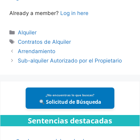
Already a member?
Log in here
Categories
Alquiler
Tags
Contratos de Alquiler
Arrendamiento
Sub-alquiler Autorizado por el Propietario
¿No encuentras lo que buscas?
Solicitud de Búsqueda
Sentencias destacadas