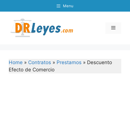
Skip
Menu
to
content
Menu
Home
»
Contratos
»
Prestamos
»
Descuento
Efecto de Comercio