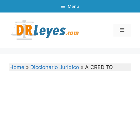
Skip
Menu
to
content
Menu
Home
»
Diccionario Juridico
»
A CREDITO