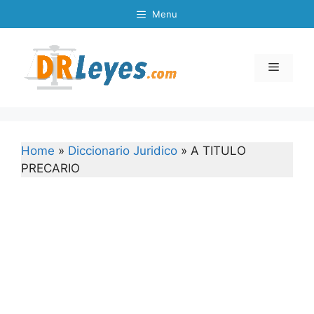
Skip
Menu
to
content
Menu
Home
»
Diccionario Juridico
»
A TITULO
PRECARIO