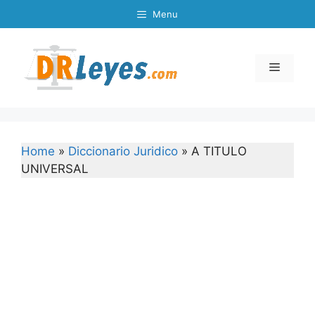
Skip
Menu
to
content
Menu
Home
»
Diccionario Juridico
»
A TITULO
UNIVERSAL