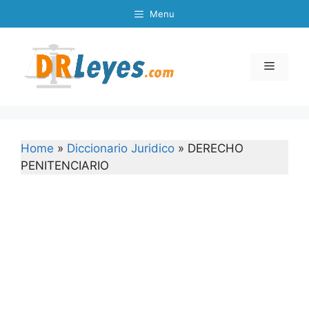
Skip
Menu
to
content
Menu
Home
»
Diccionario Juridico
»
DERECHO
PENITENCIARIO