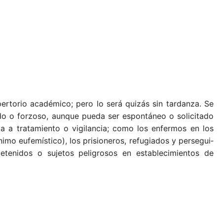
pertorio académico; pero lo será quizás sin tardanza. Se
tido o forzoso, aunque pueda ser espontáneo o so­licitado
 a tratamiento o vigilancia; co­mo los enfermos en los
imo eufe­místico), los prisioneros, refugiados y persegui­
tenidos o sujetos peligrosos en estableci­mientos de