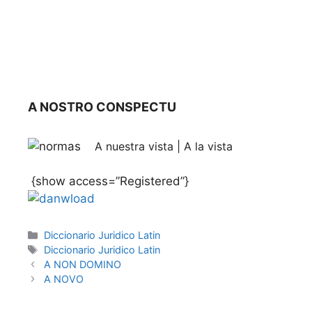
A NOSTRO CONSPECTU
A nuestra vista | A la vista
{show access=”Registered”}
Categories
Diccionario Juridico Latin
Tags
Diccionario Juridico Latin
A NON DOMINO
A NOVO