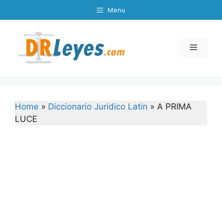
Skip
Menu
to
content
Menu
Home
»
Diccionario Juridico Latin
»
A PRIMA
LUCE