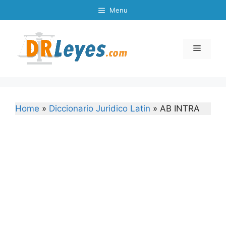
Skip
Menu
to
content
Menu
Home
»
Diccionario Juridico Latin
»
AB INTRA