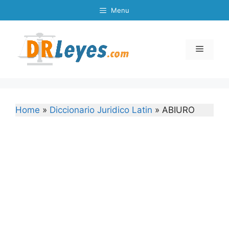
Skip
Menu
to
content
Menu
Home
»
Diccionario Juridico Latin
»
ABIURO