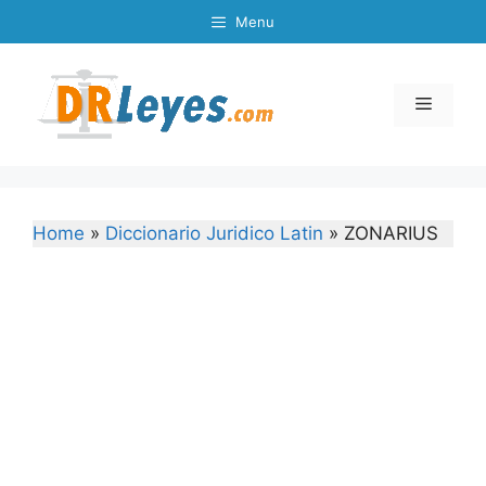
Skip
Menu
to
content
Menu
Home
»
Diccionario Juridico Latin
»
ZONARIUS