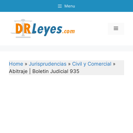
Skip
Menu
to
content
Menu
Home
»
Jurisprudencias
»
Civil y Comercial
»
Abitraje | Boletin Judicial 935