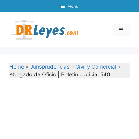
Skip
Menu
to
content
Menu
Home
»
Jurisprudencias
»
Civil y Comercial
»
Abogado de Oficio | Boletin Judicial 540