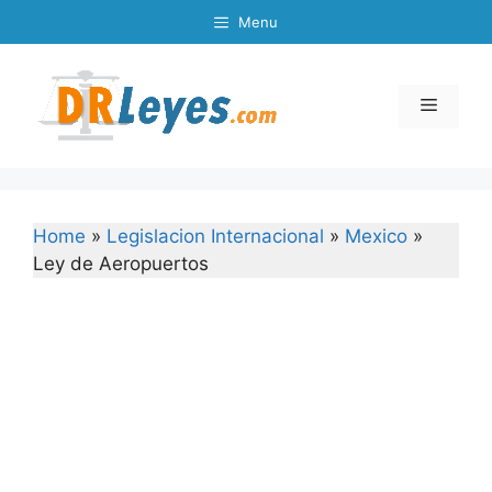
Skip
Menu
to
content
Menu
Home
»
Legislacion Internacional
»
Mexico
»
Ley de Aeropuertos