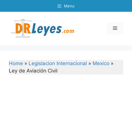
Skip
Menu
to
content
Menu
Home
»
Legislacion Internacional
»
Mexico
»
Ley de Aviación Civil