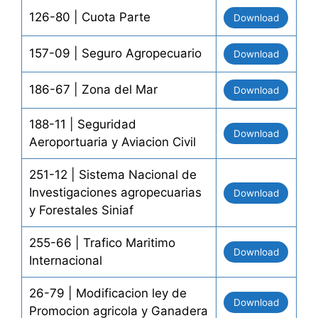
126-80 | Cuota Parte
Download
Derecho Penal y Penitenciario
Prensa
Salud y Seguridad Social
Seguros y Transito
157-09 | Seguro Agropecuario
Download
Telecomunicaciones
Turismo y Zona Franca
186-67 | Zona del Mar
Download
Varias
188-11 | Seguridad
Download
Aeroportuaria y Aviacion Civil
251-12 | Sistema Nacional de
Investigaciones agropecuarias
Download
y Forestales Siniaf
255-66 | Trafico Maritimo
Download
Internacional
26-79 | Modificacion ley de
Download
Promocion agricola y Ganadera