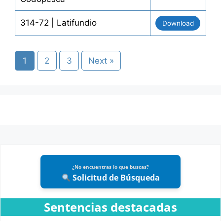
314-72 | Latifundio
Download
1
2
3
Next »
¿No encuentras lo que buscas?
Solicitud de Búsqueda
Sentencias destacadas