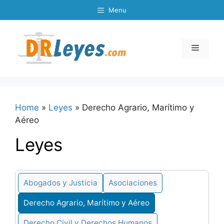
Skip
Menu
to
content
Menu
Home
»
Leyes
»
Derecho Agrario, Marítimo y
Aéreo
Leyes
Abogados y Justicia
Asociaciones
Derecho Agrario, Marítimo y Aéreo
Derecho Civil y Derechos Humanos