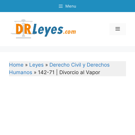
Skip
Menu
to
content
Menu
Home
»
Leyes
»
Derecho Civil y Derechos
Humanos
»
142-71 | Divorcio al Vapor