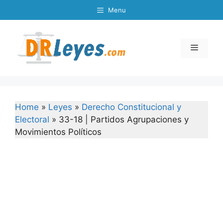
Skip
Menu
to
content
Menu
Home
»
Leyes
»
Derecho Constitucional y
Electoral
»
33-18 | Partidos Agrupaciones y
Movimientos Políticos