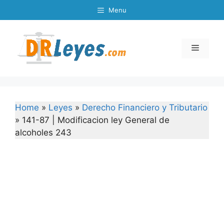
Skip
Menu
to
content
Menu
Home
»
Leyes
»
Derecho Financiero y Tributario
»
141-87 | Modificacion ley General de
alcoholes 243