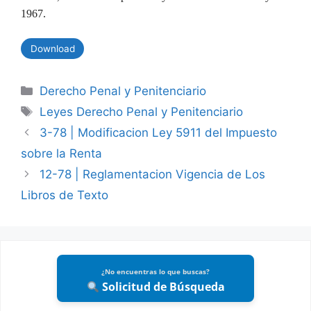
1967.
Download
Categories
Derecho Penal y Penitenciario
Tags
Leyes Derecho Penal y Penitenciario
3-78 | Modificacion Ley 5911 del Impuesto
sobre la Renta
12-78 | Reglamentacion Vigencia de Los
Libros de Texto
¿No encuentras lo que buscas?
Solicitud de Búsqueda