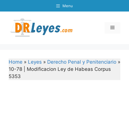
Skip
Menu
to
content
Menu
Home
»
Leyes
»
Derecho Penal y Penitenciario
»
10-78 | Modificacion Ley de Habeas Corpus
5353